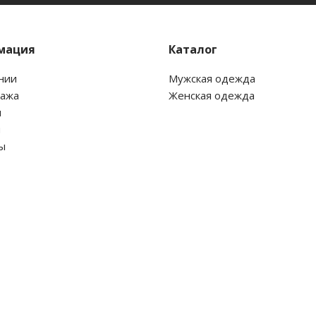
мация
Каталог
нии
Мужская одежда
дажа
Женская одежда
и
и
ы