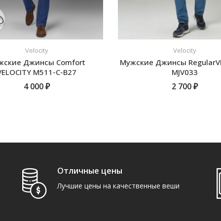
Velocity
Velocity
жские Джинсы Comfort
Мужские Джинсы RegularV
VELOCITY M511-C-B27
MJV033
4 000 ₽
2 700 ₽
ПОДРОБНЕЕ
ПОДРОБНЕЕ
Отличные цены
Лучшие цены на качественные веши