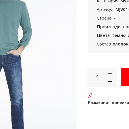
Категория:
Муж
Артикул:
MJV01
Страна:
-
Производител
Цвета:
темно-
Состав:
хлопок
Размерная линейк