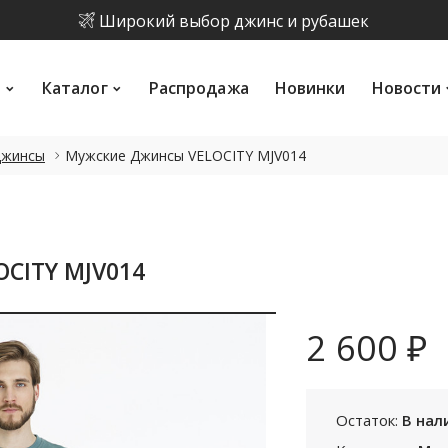
Широкий выбор джинс и рубашек
и
Каталог
Распродажа
Новинки
Новости
Скидка на каджый 2 товар 10%
и
Каталог
Распродажа
Новинки
Новости
Скидка на летнюю коллекцию до 15%
ПОИСК
Широкий выбор джинс и рубашек
джинсы
Мужские Джинсы VELOCITY MJV014
Скидка на каджый 2 товар 10%
CITY MJV014
2 600 ₽
Остаток:
В нал