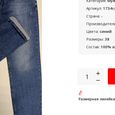
Категория:
Муж
Артикул:
1734c
Страна:
-
Производител
Цвета:
синий
Размеры:
38
Состав:
100% х
Размерная линейк