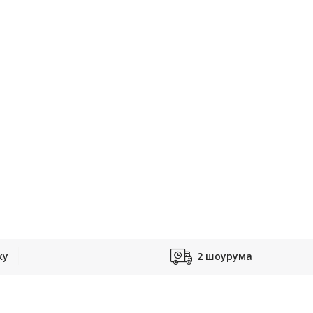
ку
2 шоурума