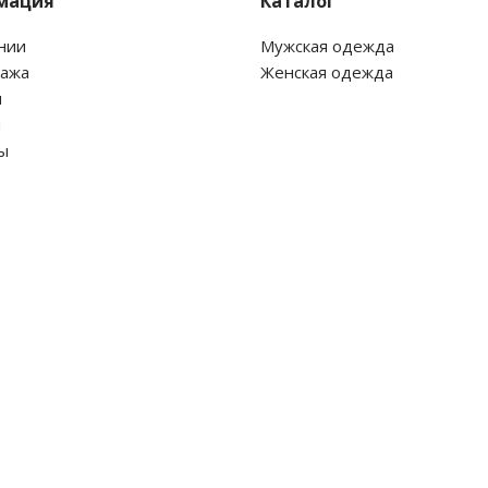
мация
Каталог
нии
Мужская одежда
дажа
Женская одежда
и
и
ы