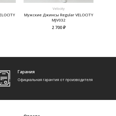
Velocity
ELOCITY
Мужские Джинсы Regular VELOCITY
Мужски
MJV032
2 700 ₽
ПОДРОБНЕЕ
Гарания
Официальная гарантия от производителя