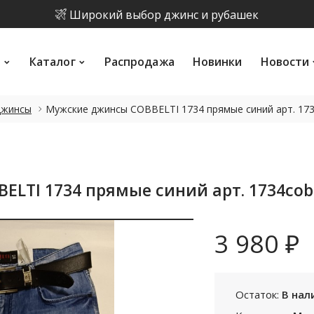
Широкий выбор джинс и рубашек
и
Каталог
Распродажа
Новинки
Новости
Скидка на каджый 2 товар 10%
и
Каталог
Распродажа
Новинки
Новости
Скидка на летнюю коллекцию до 15%
ПОИСК
Широкий выбор джинс и рубашек
джинсы
Мужские джинсы COBBELTI 1734 прямые синий арт. 1734
Скидка на каджый 2 товар 10%
LTI 1734 прямые синий арт. 1734cobe
3 980 ₽
Остаток:
В нал