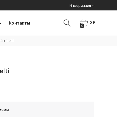
Информация
0 ₽
Контакты
0
0 ₽
Контакты
0
cobelti
lti
ичии