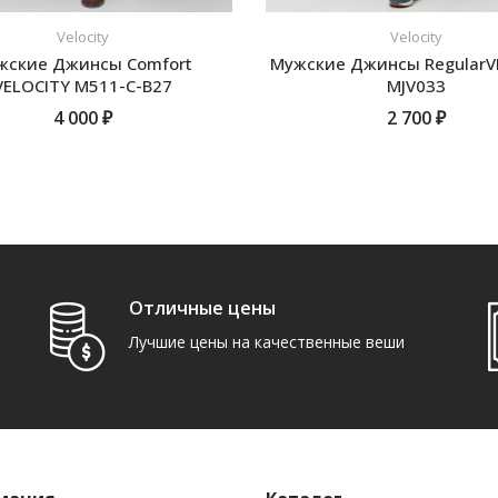
Velocity
Velocity
жские Джинсы Comfort
Мужские Джинсы RegularV
VELOCITY M511-C-B27
MJV033
4 000 ₽
2 700 ₽
ПОДРОБНЕЕ
ПОДРОБНЕЕ
Отличные цены
Лучшие цены на качественные веши